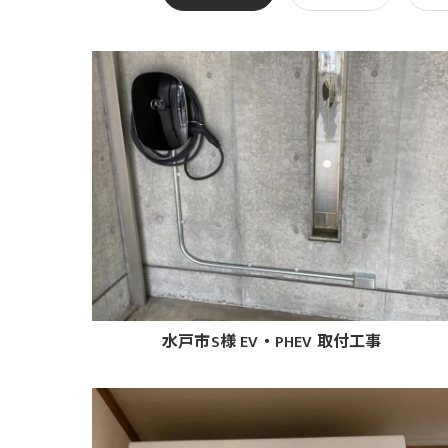
水戸市S様 EV・PHEV 取付工事