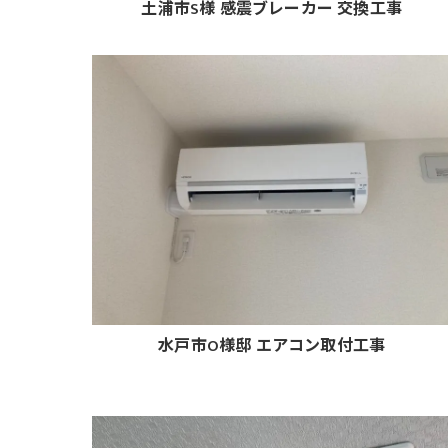
土浦市S様 感震ブレーカー 交換工事
水戸市O様邸 エアコン取付工事