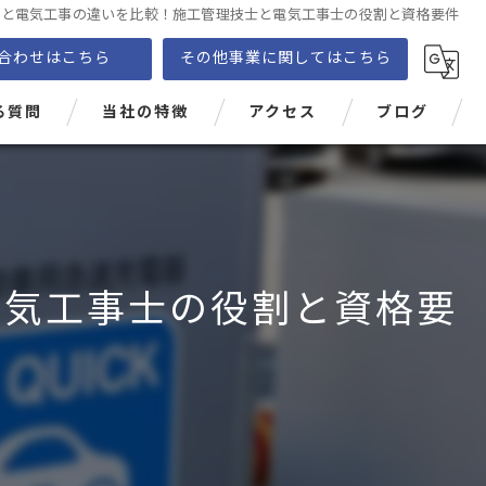
事と電気工事の違いを比較！施工管理技士と電気工事士の役割と資格要件
合わせはこちら
その他事業に関してはこちら
る質問
当社の特徴
アクセス
ブログ
EV
PHEV
充電設備
電気工事士の役割と資格要
価格
電気自動車