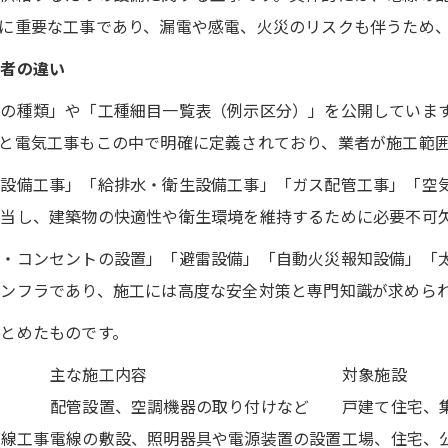
に重要な工事であり、漏電や感電、火災のリスクも伴うため
両者の違い
の種類」や「工種細目一覧表（例示区分）」を公開していま
と電気工事もこの中で明確に定義されており、業者が施工範
設備工事」「給排水・衛生設備工事」「ガス配管工事」「空
当し、建築物の快適性や衛生環境を維持するために必要不可
・コンセントの設置」「避雷設備」「自動火災報知設備」「
ンフラであり、施工には高度な安全対策と専門知識が求めら
とめたものです。
主な施工内容
対象施設
事
配管設置、空調機器の取り付けなど
戸建て住宅、
電線工事
電線の敷設、照明器具や電源装置の設置
工場、住宅、