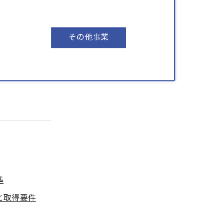
その他事業
準
と取得要件