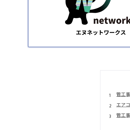
管工
エア
管工
まと