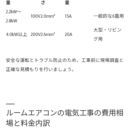
量
さ
量
2.2kW～
100V
2.0mm²
15A
一般的な6畳用
2.8kW
大型・リビン
4.0kW以上
200V
2.6mm²
20A
グ用
安全な運転とトラブル防止のため、工事前に現場調査と
正確な見積もりを行いましょう。
ルームエアコンの電気工事の費用相
場と料金内訳