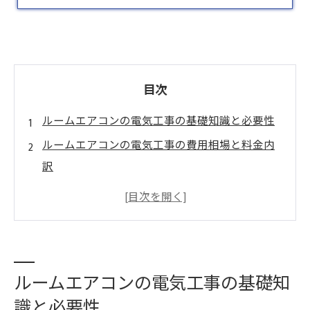
目次
ルームエアコンの電気工事の基礎知識と必要性
ルームエアコンの電気工事の費用相場と料金内
訳
ルームエアコン設置に伴う具体的な施工手順
ルームエアコン専用回路・コンセント増設の重
要ポイント
信頼できる業者選びのポイントと悪質業者の見
ルームエアコンの電気工事の基礎知
分け方
識と必要性
会社概要