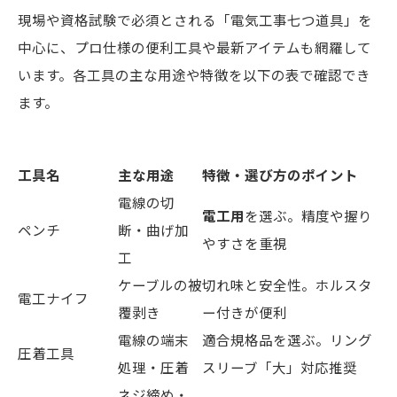
現場や資格試験で必須とされる「電気工事七つ道具」を
中心に、プロ仕様の便利工具や最新アイテムも網羅して
います。各工具の主な用途や特徴を以下の表で確認でき
ます。
工具名
主な用途
特徴・選び方のポイント
電線の切
電工用
を選ぶ。精度や握り
ペンチ
断・曲げ加
やすさを重視
工
ケーブルの被
切れ味と安全性。ホルスタ
電工ナイフ
覆剥き
ー付きが便利
電線の端末
適合規格品を選ぶ。リング
圧着工具
処理・圧着
スリーブ「大」対応推奨
ネジ締め・