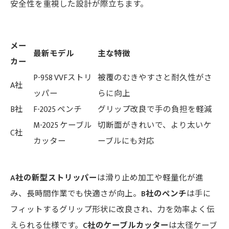
安全性を重視した設計が際立ちます。
メー
最新モデル
主な特徴
カー
P-958 VVFストリ
被覆のむきやすさと耐久性がさ
A社
ッパー
らに向上
B社
F-2025 ペンチ
グリップ改良で手の負担を軽減
M-2025 ケーブル
切断面がきれいで、より太いケ
C社
カッター
ーブルにも対応
A社の新型ストリッパー
は滑り止め加工や軽量化が進
み、長時間作業でも快適さが向上。
B社のペンチ
は手に
フィットするグリップ形状に改良され、力を効率よく伝
えられる仕様です。
C社のケーブルカッター
は太径ケーブ