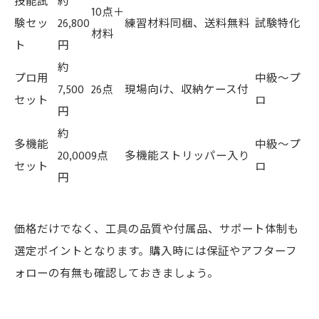
技能試
約
10点＋
験セッ
26,800
練習材料同梱、送料無料
試験特化
材料
ト
円
約
プロ用
中級～プ
7,500
26点
現場向け、収納ケース付
セット
ロ
円
約
多機能
中級～プ
20,000
9点
多機能ストリッパー入り
セット
ロ
円
価格だけでなく、工具の品質や付属品、サポート体制も
選定ポイントとなります。購入時には保証やアフターフ
ォローの有無も確認しておきましょう。