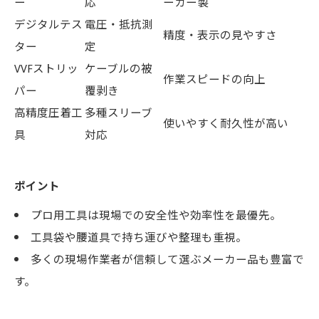
ー
応
ーカー製
デジタルテス
電圧・抵抗測
精度・表示の見やすさ
ター
定
VVFストリッ
ケーブルの被
作業スピードの向上
パー
覆剥き
高精度圧着工
多種スリーブ
使いやすく耐久性が高い
具
対応
ポイント
プロ用工具は現場での安全性や効率性を最優先。
工具袋や腰道具で持ち運びや整理も重視。
多くの現場作業者が信頼して選ぶメーカー品も豊富で
す。