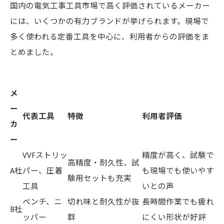
国内の電気工事工具市場で高く評価されているメーカー
には、いくつかの有力ブランドが挙げられます。現場で
多く使われる定番工具を中心に、利用者からの評価をま
とめました。
メ
ー
代表工具
特徴
利用者評価
カ
ー
VVFストリッ
精度が高く、試験で
高精度・耐久性、試
A社
パー、圧着
も現場でも使いやす
験用セットも充実
工具
いとの声
ペンチ、ニ
切れ味と耐久性が抜
長時間作業でも疲れ
B社
ッパー
群
にくい形状が好評