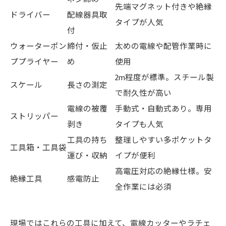
先端マグネット付きや絶縁
ドライバー
配線器具取
タイプが人気
付
ウォーターポン
締付・仮止
太めの電線や配管作業時に
ププライヤー
め
使用
2m程度が標準。スチール製
スケール
長さの測定
で耐久性が高い
電線の被覆
手動式・自動式あり。専用
ストリッパー
剥き
タイプも人気
工具の持ち
整理しやすい多ポケットタ
工具箱・工具袋
運び・収納
イプが便利
高電圧対応の絶縁仕様。安
絶縁工具
感電防止
全作業には必須
現場ではこれらの工具に加えて、電線カッターやラチェ