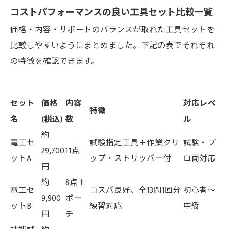
コストパフォーマンスの良い工具セット比較一覧
価格・内容・サポートのバランスが取れた工具セットを
比較しやすいようにまとめました。下記の表でそれぞれ
の特徴を確認できます。
セット
価格
内容
対応レベ
特徴
名
(税込)
数
ル
約
電工セ
試験指定工具＋作業クリ
試験・プ
29,700
11点
ットA
ップ・ストリッパー付
ロ両対応
円
約
8点＋
電工セ
コスパ良好、全13問1回分
初心者～
9,900
ポー
ットB
練習対応
中級
円
チ