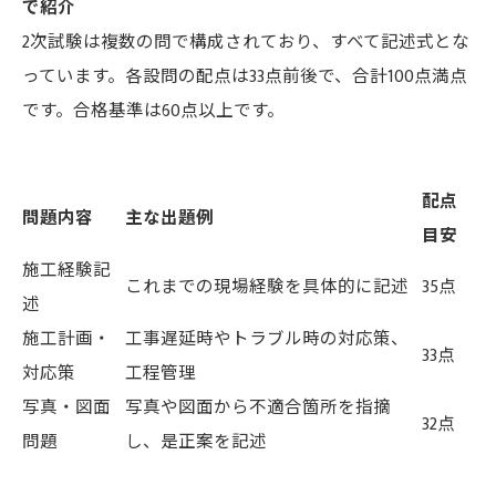
で紹介
2次試験は複数の問で構成されており、すべて記述式とな
っています。各設問の配点は33点前後で、合計100点満点
です。合格基準は60点以上です。
配点
問題内容
主な出題例
目安
施工経験記
これまでの現場経験を具体的に記述
35点
述
施工計画・
工事遅延時やトラブル時の対応策、
33点
対応策
工程管理
写真・図面
写真や図面から不適合箇所を指摘
32点
問題
し、是正案を記述