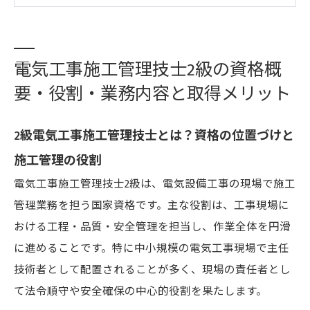
ール・申し込み方法と合格発表日
2級電気工事施工管理技士の試験内容・形式・出
電気工事施工管理技士2級の資格概
題範囲と合格基準の詳細
要・役割・業務内容と取得メリット
会社概要
2級電気工事施工管理技士とは？資格の位置づけと
施工管理の役割
電気工事施工管理技士2級は、電気設備工事の現場で施工
管理業務を担う国家資格です。主な役割は、工事現場に
おける工程・品質・安全管理を担当し、作業全体を円滑
に進めることです。特に中小規模の電気工事現場で主任
技術者として配置されることが多く、現場の責任者とし
て法令順守や安全確保の中心的役割を果たします。