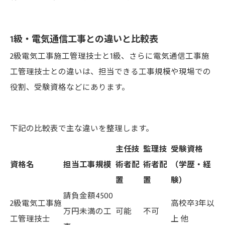
1級・電気通信工事との違いと比較表
2級電気工事施工管理技士と1級、さらに電気通信工事施
工管理技士との違いは、担当できる工事規模や現場での
役割、受験資格などにあります。
下記の比較表で主な違いを整理します。
主任技
監理技
受験資格
資格名
担当工事規模
術者配
術者配
（学歴・経
置
置
験）
請負金額4500
2級電気工事施
高校卒3年以
万円未満の工
可能
不可
工管理技士
上 他