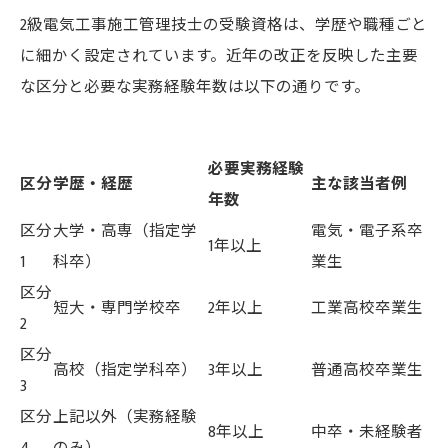
2級電気工事施工管理技士の受験資格は、学歴や職種ごと
に細かく設定されています。近年の改正を反映した主要
な区分と必要な実務経験年数は以下の通りです。
必要実務経験
区分
学歴・経歴
主な該当者例
年数
区分
大学・高専（指定学
電気・電子系卒
1年以上
1
科卒）
業生
区分
短大・専門学校卒
2年以上
工業高校卒業生
2
区分
高校（指定学科卒）
3年以上
普通高校卒業生
3
区分
上記以外（実務経験
8年以上
中卒・未経験者