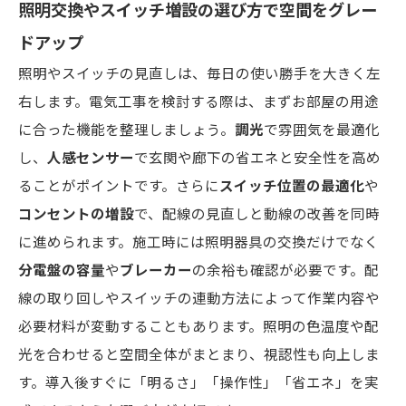
照明交換やスイッチ増設の選び方で空間をグレー
ドアップ
照明やスイッチの見直しは、毎日の使い勝手を大きく左
右します。電気工事を検討する際は、まずお部屋の用途
に合った機能を整理しましょう。
調光
で雰囲気を最適化
し、
人感センサー
で玄関や廊下の省エネと安全性を高め
ることがポイントです。さらに
スイッチ位置の最適化
や
コンセントの増設
で、配線の見直しと動線の改善を同時
に進められます。施工時には照明器具の交換だけでなく
分電盤の容量
や
ブレーカー
の余裕も確認が必要です。配
線の取り回しやスイッチの連動方法によって作業内容や
必要材料が変動することもあります。照明の色温度や配
光を合わせると空間全体がまとまり、視認性も向上しま
す。導入後すぐに「明るさ」「操作性」「省エネ」を実