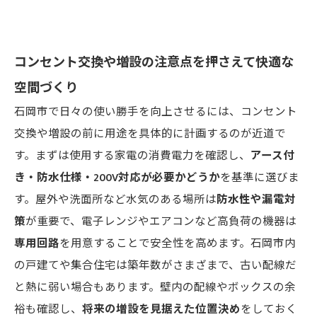
コンセント交換や増設の注意点を押さえて快適な
空間づくり
石岡市で日々の使い勝手を向上させるには、コンセント
交換や増設の前に用途を具体的に計画するのが近道で
す。まずは使用する家電の消費電力を確認し、
アース付
き・防水仕様・200V対応が必要かどうか
を基準に選びま
す。屋外や洗面所など水気のある場所は
防水性や漏電対
策
が重要で、電子レンジやエアコンなど高負荷の機器は
専用回路
を用意することで安全性を高めます。石岡市内
の戸建てや集合住宅は築年数がさまざまで、古い配線だ
と熱に弱い場合もあります。壁内の配線やボックスの余
裕も確認し、
将来の増設を見据えた位置決め
をしておく