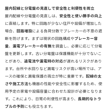
屋内配線と分電盤の見直しで安全性と利便性を両立
屋内配線や分電盤の見直しは、
安全性と使い勝手の向上
に直結します。特に回路が少ない住戸や設備が増加した
場合、
回路増設
による負荷分散でブレーカーの不意の遮
断を防げます。まずは現状の回路構成や
ブレーカー容
量
、
漏電ブレーカーの有無
を調査し、必要に応じて分電
盤を更新します。古い分電盤は保護機能が十分でないこ
とがあり、
過電流や漏電時の対応
が遅れるリスクがあり
ます。台所や水回りなど漏電リスクが高い場所では、ア
ースの確保と漏電保護の両立が特に重要です。
配線の太
さや施工方法
も機器の性能や安全性に影響するため、使
用予定の家電や設備容量に合わせた設計が必要となりま
す。これにより、日常の利便性が高まり、
長期的なトラ
ブルの予防
にも役立ちます。