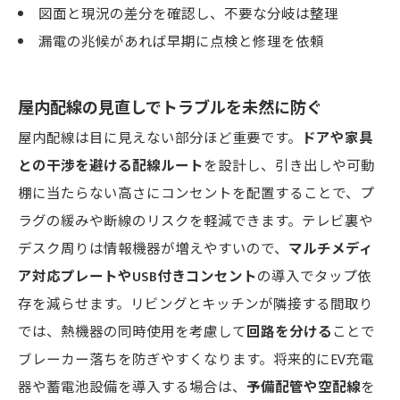
図面と現況の差分を確認し、不要な分岐は整理
漏電の兆候があれば早期に点検と修理を依頼
屋内配線の見直しでトラブルを未然に防ぐ
屋内配線は目に見えない部分ほど重要です。
ドアや家具
との干渉を避ける配線ルート
を設計し、引き出しや可動
棚に当たらない高さにコンセントを配置することで、プ
ラグの緩みや断線のリスクを軽減できます。テレビ裏や
デスク周りは情報機器が増えやすいので、
マルチメディ
ア対応プレートやUSB付きコンセント
の導入でタップ依
存を減らせます。リビングとキッチンが隣接する間取り
では、熱機器の同時使用を考慮して
回路を分ける
ことで
ブレーカー落ちを防ぎやすくなります。将来的にEV充電
器や蓄電池設備を導入する場合は、
予備配管や空配線
を