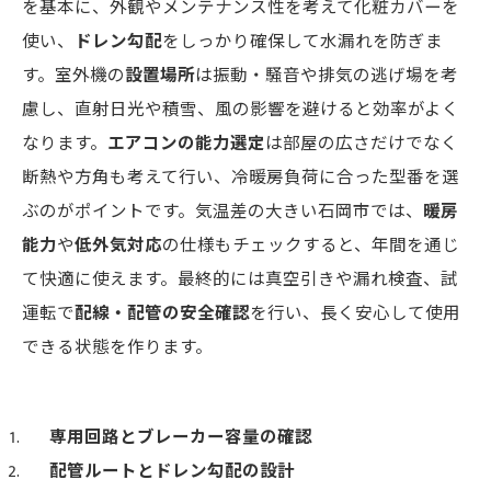
を基本に、外観やメンテナンス性を考えて化粧カバーを
使い、
ドレン勾配
をしっかり確保して水漏れを防ぎま
す。室外機の
設置場所
は振動・騒音や排気の逃げ場を考
慮し、直射日光や積雪、風の影響を避けると効率がよく
なります。
エアコンの能力選定
は部屋の広さだけでなく
断熱や方角も考えて行い、冷暖房負荷に合った型番を選
ぶのがポイントです。気温差の大きい石岡市では、
暖房
能力
や
低外気対応
の仕様もチェックすると、年間を通じ
て快適に使えます。最終的には真空引きや漏れ検査、試
運転で
配線・配管の安全確認
を行い、長く安心して使用
できる状態を作ります。
専用回路とブレーカー容量の確認
配管ルートとドレン勾配の設計