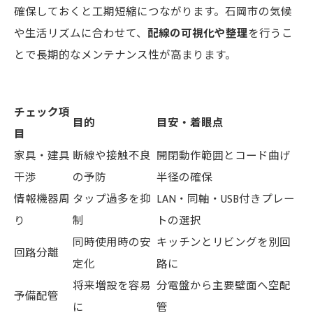
確保しておくと工期短縮につながります。石岡市の気候
や生活リズムに合わせて、
配線の可視化や整理
を行うこ
とで長期的なメンテナンス性が高まります。
チェック項
目的
目安・着眼点
目
家具・建具
断線や接触不良
開閉動作範囲とコード曲げ
干渉
の予防
半径の確保
情報機器周
タップ過多を抑
LAN・同軸・USB付きプレー
り
制
トの選択
同時使用時の安
キッチンとリビングを別回
回路分離
定化
路に
将来増設を容易
分電盤から主要壁面へ空配
予備配管
に
管