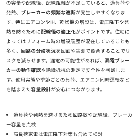
の容量や配線径、配線距離が不足していると、過負荷や
発熱、
ブレーカーの頻繁な遮断
が発生しやすくなりま
す。特にエアコンやIH、乾燥機の増設は、電圧降下や発
熱を防ぐために
配線径の適正化
がポイントです。住宅に
よってはリフォーム時の増設履歴が混在していることも
多く、
回路の分岐状況
を図面や実測で照合することでリ
スクを減らせます。漏電の可能性があれば、
漏電ブレー
カーの動作確認
や絶縁抵抗の測定で安全性を判断しま
す。使用実態や季節ごとの負荷、エアコン同時運転など
を踏まえた
容量設計
が安心につながります。
過負荷や発熱を避けるため回路数や配線径、ブレーカ
ー容量を点検
高負荷家電は電圧降下対策も含めて検討