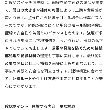
新設やスイッチ増設時は、配線を通す経路の確保が重要
で、
開口の大きさ
や
補修の可否
によって工期や費用感が
変わります。点検口から配線を引ける場合は作業がスム
ーズですが、経路が取りにくい場合は
モール配線
や
露出
配線
で安全性や美観とのバランスを考えます。強度が求
められる場所には
下地補強
をしっかり行い、器具の落下
やぐらつきを防止します。
漏電や発熱を防ぐための接続
部処理や絶縁材料の選定
も丁寧に実施します。最終的に
必要な開口と仕上げ補修
を前提に工程を組むことで、工
事後の美観と安全性を両立させます。建物構造に合わせ
て、
配線ルートや仕上げ方法
を事前に共有することが安
心につながります。
確認ポイント
影響する内容
主な対応