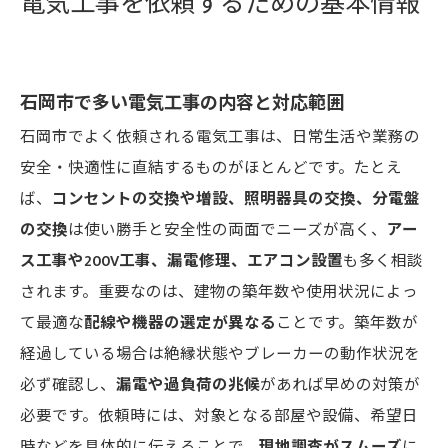
電気工事を依頼するための基本情報
石岡市で電気工事が選ばれる（求められる）理
由について
石岡市について
石岡市で多い電気工事の内容と対応範囲
会社概要
石岡市でよく依頼される電気工事は、日常生活や業務の
関連エリア
安全・快適性に直結するものがほとんどです。たとえ
対応地域
ば、
コンセントの交換や増設、照明器具の交換、分電盤
の交換
は使い勝手と安全性の両面でニーズが高く、
アー
ス工事や200V工事、漏電修理、エアコン設置
も多く相談
されます。重要なのは、建物の築年数や使用状況によっ
て最適な
配線や機器の選定が異なる
ことです。築年数が
経過している場合は絶縁状態やブレーカーの動作状況を
必ず確認し、
漏電や過負荷の兆候
があれば早めの対策が
必要です。依頼時には、対象となる部屋や設備、希望日
時などを具体的に伝えることで、
現地調査がスムーズ
に