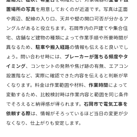
連絡先、症状、希望日
を明確にし、対象機器の
型番や設
置場所の写真
を用意しておくのが近道です。写真は正面
や周辺、配線の入り口、天井や壁の開口可否が分かるア
ングルがあると役立ちます。石岡市内の戸建てや集合住
宅、店舗など建物の種類によって作業手順や所要時間が
異なるため、
駐車や搬入経路
の情報も伝えると良いでし
ょう。問い合わせ時には、
ブレーカーが落ちる頻度やタ
イミング
、コンセントの発熱や焦げ跡の有無、エアコン
設置階など、実際に確認できた内容を伝えると判断が早
くなります。料金は作業範囲や材料、
作業時間
によって
変動するため、比較検討時は作業内容と範囲を同じ条件
でそろえると納得感が得られます。
石岡市で電気工事を
依頼する際
は、情報がそろっているほど当日の変更が少
なくなり、仕上がりも安定します。