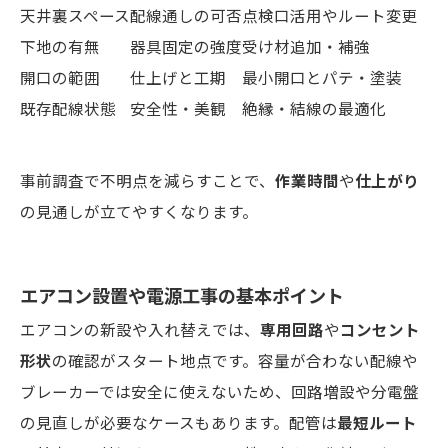
天井裏スペース
配線通しの可否
点検口活用やルート変更
下地の有無
器具固定の強度
受け材追加・補強
開口の範囲
仕上げと工期
最小開口とパテ・塗装
既存配線状態
安全性・美観
絶縁・結線の最適化
事前調査で不明点を減らすことで、
作業時間
や
仕上がり
の見通しが立てやすくなります。
エアコン設置や電源工事の基本ポイント
エアコンの新設や入れ替えでは、
専用回路
や
コンセント
形状
の確認がスタート地点です。容量が合わない配線や
ブレーカーでは安全に使えないため、回路増設や分電盤
の見直しが必要なケースもあります。配管は
最短ルート